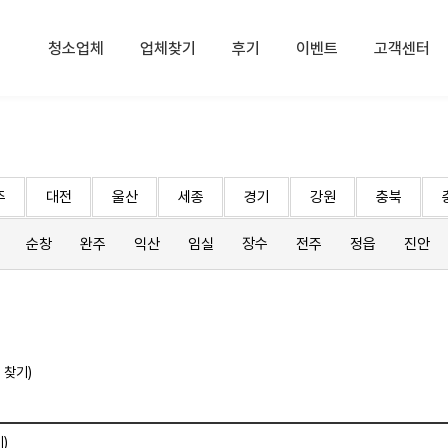
청소업체
업체찾기
후기
이벤트
고객센터
주
대전
울산
세종
경기
강원
충북
순창
완주
익산
임실
장수
전주
정읍
진안
 찾기)
)