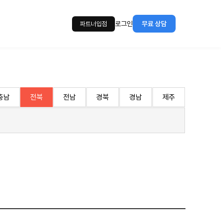
로그인
무료 상담
파트너입점
충남
전북
전남
경북
경남
제주