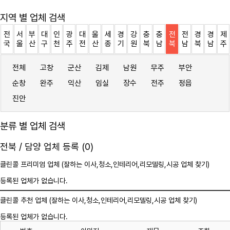
지역 별 업체 검색
전
서
부
대
인
광
대
울
세
경
강
충
충
전
전
경
경
제
국
울
산
구
천
주
전
산
종
기
원
북
남
북
남
북
남
주
전체
고창
군산
김제
남원
무주
부안
순창
완주
익산
임실
장수
전주
정읍
진안
분류 별 업체 검색
전북 / 담양 업체 등록 (0)
클린콜 프리미엄 업체 (잘하는 이사,
청소
,인테리어,리모델링,시공 업체 찾기)
등록된 업체가 없습니다.
클린콜 추천 업체 (잘하는 이사,
청소
,인테리어,리모델링,시공 업체 찾기)
등록된 업체가 없습니다.