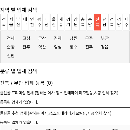
지역 별 업체 검색
전
서
부
대
인
광
대
울
세
경
강
충
충
전
전
경
경
제
국
울
산
구
천
주
전
산
종
기
원
북
남
북
남
북
남
주
전체
고창
군산
김제
남원
무주
부안
순창
완주
익산
임실
장수
전주
정읍
진안
분류 별 업체 검색
전북 / 무안 업체 등록 (0)
클린콜 프리미엄 업체 (잘하는 이사,
청소
,인테리어,리모델링,시공 업체 찾기)
등록된 업체가 없습니다.
클린콜 추천 업체 (잘하는 이사,
청소
,인테리어,리모델링,시공 업체 찾기)
등록된 업체가 없습니다.