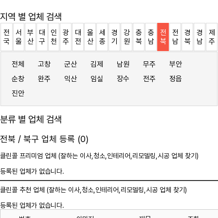
지역 별 업체 검색
전
서
부
대
인
광
대
울
세
경
강
충
충
전
전
경
경
제
국
울
산
구
천
주
전
산
종
기
원
북
남
북
남
북
남
주
전체
고창
군산
김제
남원
무주
부안
순창
완주
익산
임실
장수
전주
정읍
진안
분류 별 업체 검색
전북 / 북구 업체 등록 (0)
클린콜 프리미엄 업체 (잘하는 이사,
청소
,인테리어,리모델링,시공 업체 찾기)
등록된 업체가 없습니다.
클린콜 추천 업체 (잘하는 이사,
청소
,인테리어,리모델링,시공 업체 찾기)
등록된 업체가 없습니다.