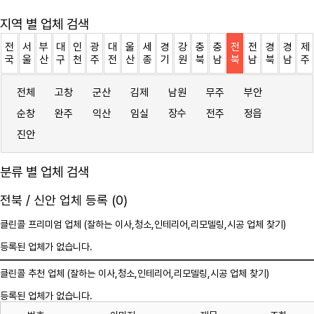
지역 별 업체 검색
전
서
부
대
인
광
대
울
세
경
강
충
충
전
전
경
경
제
국
울
산
구
천
주
전
산
종
기
원
북
남
북
남
북
남
주
전체
고창
군산
김제
남원
무주
부안
순창
완주
익산
임실
장수
전주
정읍
진안
분류 별 업체 검색
전북 / 신안 업체 등록 (0)
클린콜 프리미엄 업체 (잘하는 이사,
청소
,인테리어,리모델링,시공 업체 찾기)
등록된 업체가 없습니다.
클린콜 추천 업체 (잘하는 이사,
청소
,인테리어,리모델링,시공 업체 찾기)
등록된 업체가 없습니다.