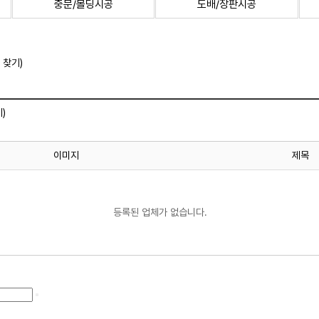
중문/몰딩시공
도배/장판시공
 찾기)
)
이미지
제목
등록된 업체가 없습니다.