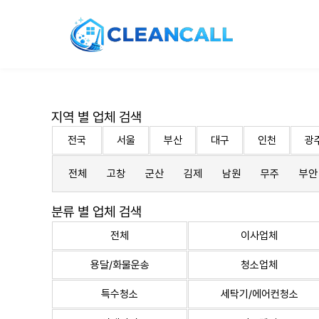
지역 별 업체 검색
전국
서울
부산
대구
인천
광
전체
고창
군산
김제
남원
무주
부안
분류 별 업체 검색
전체
이사업체
용달/화물운송
청소업체
특수청소
세탁기/에어컨청소