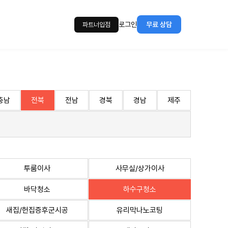
로그인
무료 상담
파트너입점
충남
전북
전남
경북
경남
제주
투룸이사
사무실/상가이사
바닥청소
하수구청소
새집/헌집증후군시공
유리막나노코팅