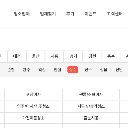
청소업체
업체찾기
후기
이벤트
고객센터
주
대전
울산
세종
경기
강원
충북
순창
완주
익산
임실
장수
전주
정읍
진안
포장이사
원룸/소형이사
입주/이사/거주청소
사무실/상가청소
가전제품청소
줄눈시공