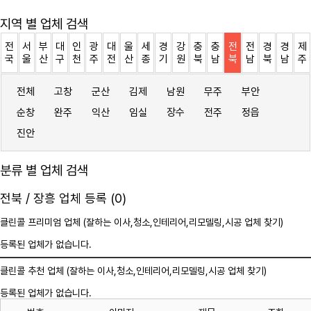
지역 별 업체 검색
전
서
부
대
인
광
대
울
세
경
강
충
충
전
전
경
경
제
국
울
산
구
천
주
전
산
종
기
원
북
남
북
남
북
남
주
전체
고창
군산
김제
남원
무주
부안
순창
완주
익산
임실
장수
전주
정읍
진안
분류 별 업체 검색
전북 / 장흥 업체 등록 (0)
클린콜 프리미엄 업체 (잘하는 이사,
청소
,인테리어,리모델링,시공 업체 찾기)
등록된 업체가 없습니다.
클린콜 추천 업체 (잘하는 이사,
청소
,인테리어,리모델링,시공 업체 찾기)
등록된 업체가 없습니다.