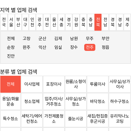
지역 별 업체 검색
전
서
부
대
인
광
대
울
세
경
강
충
충
전
전
경
경
제
국
울
산
구
천
주
전
산
종
기
원
북
남
북
남
북
남
주
전체
고창
군산
김제
남원
무주
부안
순창
완주
익산
임실
장수
전주
정읍
진안
분류 별 업체 검색
원룸/소형이
사무실/상가
전체
이사업체
포장이사
투룸이사
사
이사
용달/화물
입주/이사/
사무실/상가
청소업체
바닥청소
하수구청소
운송
거주청소
청소
세탁기/에어
가전제품청
새집/헌집증
유리막나노
특수청소
줄눈시공
컨청소
소
후군시공
코팅