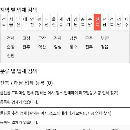
지역 별 업체 검색
전
서
부
대
인
광
대
울
세
경
강
충
충
전
전
경
경
제
국
울
산
구
천
주
전
산
종
기
원
북
남
북
남
북
남
주
전체
고창
군산
김제
남원
무주
부안
순창
완주
익산
임실
장수
전주
정읍
진안
분류 별 업체 검색
전북 / 해남 업체 등록 (0)
클린콜 프리미엄 업체 (잘하는 이사,
청소
,인테리어,리모델링,시공 업체 찾기)
등록된 업체가 없습니다.
클린콜 추천 업체 (잘하는 이사,
청소
,인테리어,리모델링,시공 업체 찾기)
등록된 업체가 없습니다.