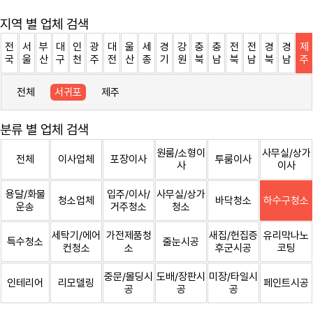
지역 별 업체 검색
전
서
부
대
인
광
대
울
세
경
강
충
충
전
전
경
경
제
국
울
산
구
천
주
전
산
종
기
원
북
남
북
남
북
남
주
전체
서귀포
제주
분류 별 업체 검색
원룸/소형이
사무실/상가
전체
이사업체
포장이사
투룸이사
사
이사
용달/화물
입주/이사/
사무실/상가
청소업체
바닥청소
하수구청소
운송
거주청소
청소
세탁기/에어
가전제품청
새집/헌집증
유리막나노
특수청소
줄눈시공
컨청소
소
후군시공
코팅
중문/몰딩시
도배/장판시
미장/타일시
인테리어
리모델링
페인트시공
공
공
공