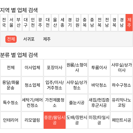
지역 별 업체 검색
전
서
부
대
인
광
대
울
세
경
강
충
충
전
전
경
경
제
국
울
산
구
천
주
전
산
종
기
원
북
남
북
남
북
남
주
전체
서귀포
제주
분류 별 업체 검색
원룸/소형이
사무실/상가
전체
이사업체
포장이사
투룸이사
사
이사
용달/화물
입주/이사/
사무실/상가
청소업체
바닥청소
하수구청소
운송
거주청소
청소
세탁기/에어
가전제품청
새집/헌집증
유리막나노
특수청소
줄눈시공
컨청소
소
후군시공
코팅
중문/몰딩시
도배/장판시
미장/타일시
인테리어
리모델링
페인트시공
공
공
공