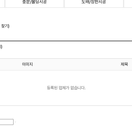
중문/몰딩시공
도배/장판시공
 찾기)
)
이미지
제목
등록된 업체가 없습니다.