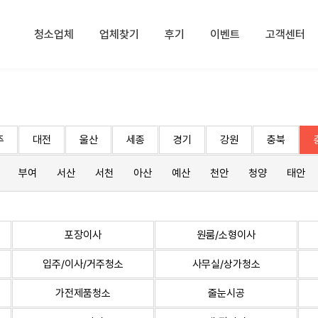
청소업체
업체찾기
후기
이벤트
고객센터
주
대전
울산
세종
경기
강원
충북
부여
서산
서천
아산
예산
천안
청양
태안
포장이사
원룸/소형이사
입주/이사/거주청소
사무실/상가청소
가전제품청소
줄눈시공