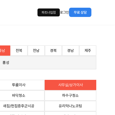
로그인
무료 상담
파트너입점
충남
전북
전남
경북
경남
제주
홍성
투룸이사
사무실/상가이사
바닥청소
하수구청소
새집/헌집증후군시공
유리막나노코팅