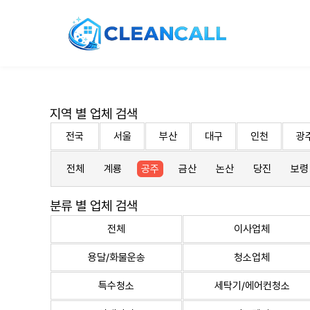
지역 별 업체 검색
전국
서울
부산
대구
인천
광
전체
계룡
공주
금산
논산
당진
보령
분류 별 업체 검색
전체
이사업체
용달/화물운송
청소업체
특수청소
세탁기/에어컨청소