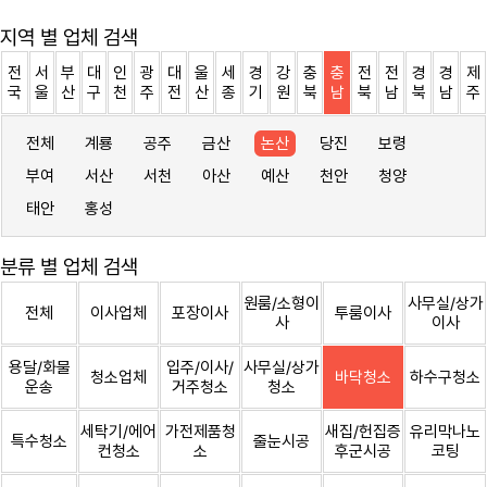
지역 별 업체 검색
전
서
부
대
인
광
대
울
세
경
강
충
충
전
전
경
경
제
국
울
산
구
천
주
전
산
종
기
원
북
남
북
남
북
남
주
전체
계룡
공주
금산
논산
당진
보령
부여
서산
서천
아산
예산
천안
청양
태안
홍성
분류 별 업체 검색
원룸/소형이
사무실/상가
전체
이사업체
포장이사
투룸이사
사
이사
용달/화물
입주/이사/
사무실/상가
청소업체
바닥청소
하수구청소
운송
거주청소
청소
세탁기/에어
가전제품청
새집/헌집증
유리막나노
특수청소
줄눈시공
컨청소
소
후군시공
코팅