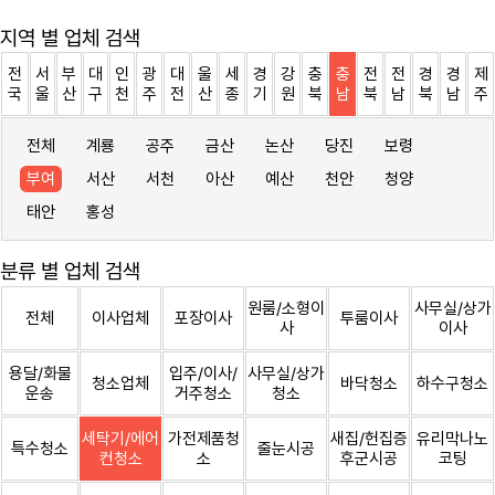
지역 별 업체 검색
전
서
부
대
인
광
대
울
세
경
강
충
충
전
전
경
경
제
국
울
산
구
천
주
전
산
종
기
원
북
남
북
남
북
남
주
전체
계룡
공주
금산
논산
당진
보령
부여
서산
서천
아산
예산
천안
청양
태안
홍성
분류 별 업체 검색
원룸/소형이
사무실/상가
전체
이사업체
포장이사
투룸이사
사
이사
용달/화물
입주/이사/
사무실/상가
청소업체
바닥청소
하수구청소
운송
거주청소
청소
세탁기/에어
가전제품청
새집/헌집증
유리막나노
특수청소
줄눈시공
컨청소
소
후군시공
코팅