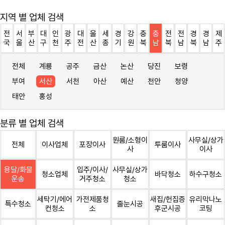
지역 별 업체 검색
전
서
부
대
인
광
대
울
세
경
강
충
충
전
전
경
경
제
국
울
산
구
천
주
전
산
종
기
원
북
남
북
남
북
남
주
전체
계룡
공주
금산
논산
당진
보령
부여
서산
서천
아산
예산
천안
청양
태안
홍성
분류 별 업체 검색
원룸/소형이
사무실/상가
전체
이사업체
포장이사
투룸이사
사
이사
용달/화물
입주/이사/
사무실/상가
청소업체
바닥청소
하수구청소
운송
거주청소
청소
세탁기/에어
가전제품청
새집/헌집증
유리막나노
특수청소
줄눈시공
컨청소
소
후군시공
코팅