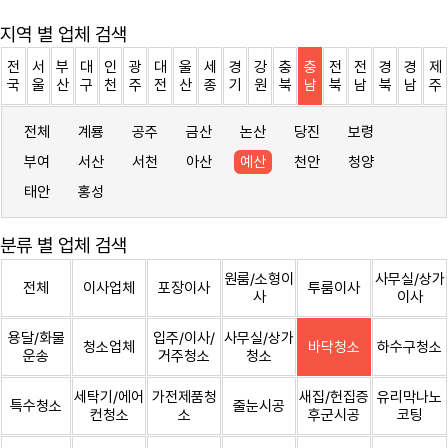
지역 별 업체 검색
전
서
부
대
인
광
대
울
세
경
강
충
충
전
전
경
경
제
국
울
산
구
천
주
전
산
종
기
원
북
남
북
남
북
남
주
전체
계룡
공주
금산
논산
당진
보령
부여
서산
서천
아산
예산
천안
청양
태안
홍성
분류 별 업체 검색
원룸/소형이
사무실/상가
전체
이사업체
포장이사
투룸이사
사
이사
용달/화물
입주/이사/
사무실/상가
청소업체
바닥청소
하수구청소
운송
거주청소
청소
세탁기/에어
가전제품청
새집/헌집증
유리막나노
특수청소
줄눈시공
컨청소
소
후군시공
코팅