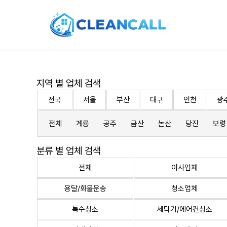
지역 별 업체 검색
전국
서울
부산
대구
인천
광
전체
계룡
공주
금산
논산
당진
보령
분류 별 업체 검색
전체
이사업체
용달/화물운송
청소업체
특수청소
세탁기/에어컨청소