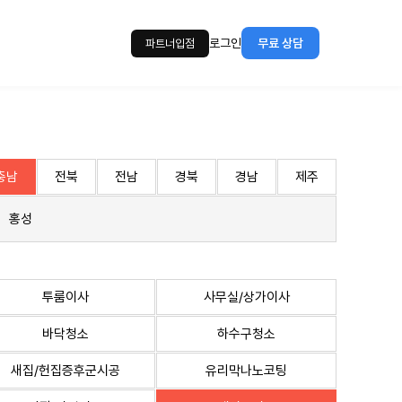
로그인
무료 상담
파트너입점
충남
전북
전남
경북
경남
제주
홍성
투룸이사
사무실/상가이사
바닥청소
하수구청소
새집/헌집증후군시공
유리막나노코팅