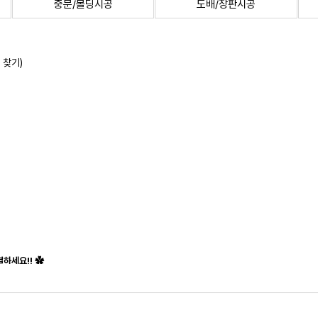
중문/몰딩시공
도배/장판시공
 찾기)
하세요!! ✿