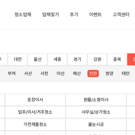
청소업체
업체찾기
후기
이벤트
고객센터
주
대전
울산
세종
경기
강원
충북
부여
서산
서천
아산
예산
천안
청양
태안
포장이사
원룸/소형이사
입주/이사/거주청소
사무실/상가청소
가전제품청소
줄눈시공