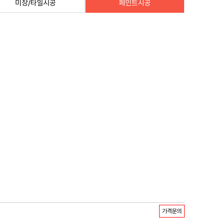
미장/타일시공
페인트시공
가격문의