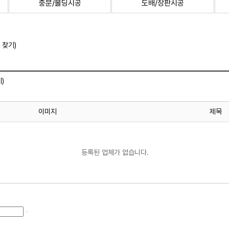
중문/몰딩시공
도배/장판시공
 찾기)
)
이미지
제목
등록된 업체가 없습니다.