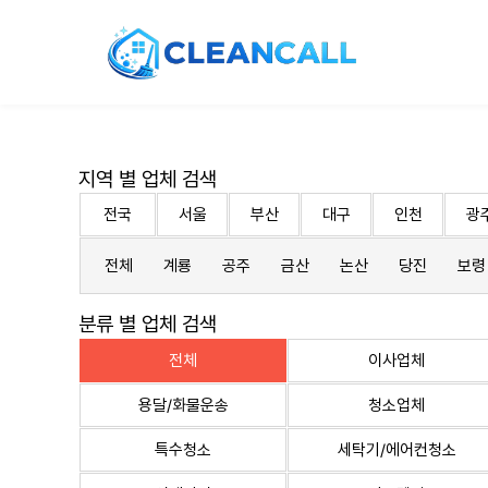
지역 별 업체 검색
전국
서울
부산
대구
인천
광
전체
계룡
공주
금산
논산
당진
보령
분류 별 업체 검색
전체
이사업체
용달/화물운송
청소업체
특수청소
세탁기/에어컨청소