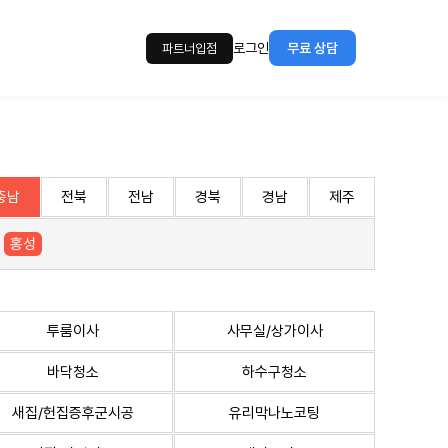
로그인
무료 상담
파트너입점
충남
전북
전남
경북
경남
제주
홍성
투룸이사
사무실/상가이사
바닥청소
하수구청소
새집/헌집증후군시공
유리막나노코팅