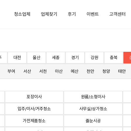
청소업체
업체찾기
후기
이벤트
고객센터
주
대전
울산
세종
경기
강원
충북
부여
서산
서천
아산
예산
천안
청양
태안
포장이사
원룸/소형이사
입주/이사/거주청소
사무실/상가청소
가전제품청소
줄눈시공