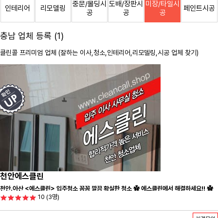
중문/몰딩시
도배/장판시
미장/타일시
인테리어
리모델링
페인트시공
공
공
공
충남 업체 등록 (1)
클린콜 프리미엄 업체 (잘하는 이사,
청소
,인테리어,리모델링,시공 업체 찾기)
천안에스클린
천안.아산 <에스클린> 입주청소 꼼꼼 깔끔 확실한 청소 ✿ 에스클린에서 해결하세요!! ✿
10
(3명)