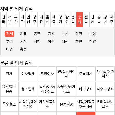
지역 별 업체 검색
전
서
부
대
인
광
대
울
세
경
강
충
충
전
전
경
경
제
국
울
산
구
천
주
전
산
종
기
원
북
남
북
남
북
남
주
전체
계룡
공주
금산
논산
당진
보령
부여
서산
서천
아산
예산
천안
청양
태안
홍성
분류 별 업체 검색
원룸/소형이
사무실/상가
전체
이사업체
포장이사
투룸이사
사
이사
용달/화물
입주/이사/
사무실/상가
청소업체
바닥청소
하수구청소
운송
거주청소
청소
세탁기/에어
가전제품청
새집/헌집증
유리막나노
특수청소
줄눈시공
컨청소
소
후군시공
코팅