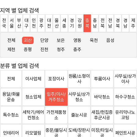
지역 별 업체 검색
전
서
부
대
인
광
대
울
세
경
강
충
충
전
전
경
경
제
국
울
산
구
천
주
전
산
종
기
원
북
남
북
남
북
남
주
전체
괴산
단양
보은
영동
옥천
음성
제천
증평
진천
청주
충주
분류 별 업체 검색
원룸/소형이
사무실/상가
전체
이사업체
포장이사
투룸이사
사
이사
용달/화물
입주/이사/
사무실/상가
청소업체
바닥청소
하수구청소
운송
거주청소
청소
세탁기/에어
가전제품청
새집/헌집증
유리막나노
특수청소
줄눈시공
컨청소
소
후군시공
코팅
중문/몰딩시
도배/장판시
미장/타일시
인테리어
리모델링
페인트시공
공
공
공