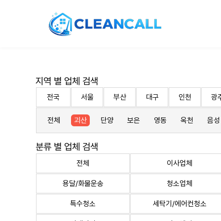
지역 별 업체 검색
전국
서울
부산
대구
인천
광
전체
괴산
단양
보은
영동
옥천
음성
분류 별 업체 검색
전체
이사업체
용달/화물운송
청소업체
특수청소
세탁기/에어컨청소