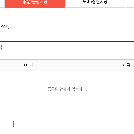
중문/몰딩시공
도배/장판시공
 찾기)
)
이미지
제목
등록된 업체가 없습니다.