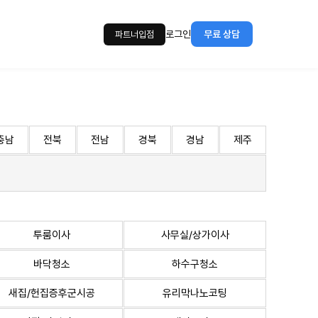
로그인
무료 상담
파트너입점
충남
전북
전남
경북
경남
제주
투룸이사
사무실/상가이사
바닥청소
하수구청소
새집/헌집증후군시공
유리막나노코팅