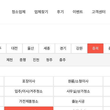
청소업체
업체찾기
후기
이벤트
고객센터
주
대전
울산
세종
경기
강원
충북
제천
증평
진천
청주
충주
포장이사
원룸/소형이사
입주/이사/거주청소
사무실/상가청소
가전제품청소
줄눈시공