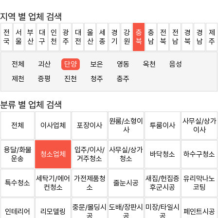
지역 별 업체 검색
전
서
부
대
인
광
대
울
세
경
강
충
충
전
전
경
경
제
국
울
산
구
천
주
전
산
종
기
원
북
남
북
남
북
남
주
전체
괴산
단양
보은
영동
옥천
음성
제천
증평
진천
청주
충주
분류 별 업체 검색
원룸/소형이
사무실/상가
전체
이사업체
포장이사
투룸이사
사
이사
용달/화물
입주/이사/
사무실/상가
청소업체
바닥청소
하수구청소
운송
거주청소
청소
세탁기/에어
가전제품청
새집/헌집증
유리막나노
특수청소
줄눈시공
컨청소
소
후군시공
코팅
중문/몰딩시
도배/장판시
미장/타일시
인테리어
리모델링
페인트시공
공
공
공