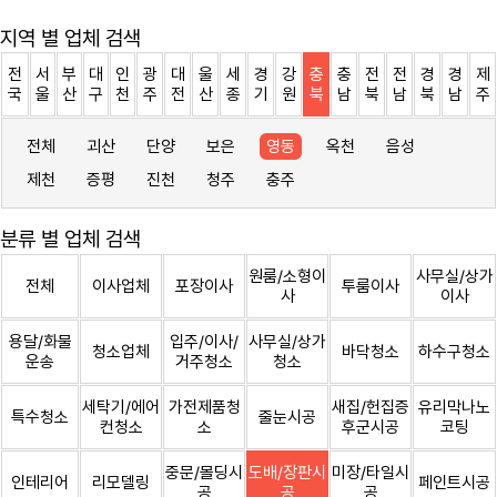
지역 별 업체 검색
전
서
부
대
인
광
대
울
세
경
강
충
충
전
전
경
경
제
국
울
산
구
천
주
전
산
종
기
원
북
남
북
남
북
남
주
전체
괴산
단양
보은
영동
옥천
음성
제천
증평
진천
청주
충주
분류 별 업체 검색
원룸/소형이
사무실/상가
전체
이사업체
포장이사
투룸이사
사
이사
용달/화물
입주/이사/
사무실/상가
청소업체
바닥청소
하수구청소
운송
거주청소
청소
세탁기/에어
가전제품청
새집/헌집증
유리막나노
특수청소
줄눈시공
컨청소
소
후군시공
코팅
중문/몰딩시
도배/장판시
미장/타일시
인테리어
리모델링
페인트시공
공
공
공