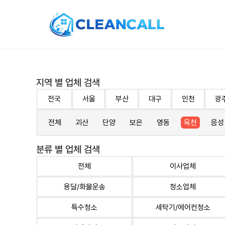
지역 별 업체 검색
전국
서울
부산
대구
인천
광
전체
괴산
단양
보은
영동
옥천
음성
분류 별 업체 검색
전체
이사업체
용달/화물운송
청소업체
특수청소
세탁기/에어컨청소