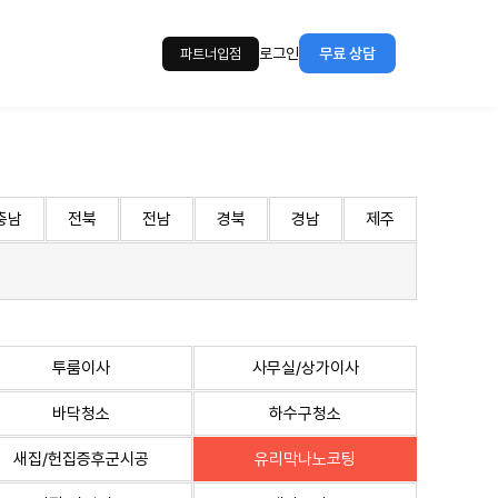
로그인
무료 상담
파트너입점
충남
전북
전남
경북
경남
제주
투룸이사
사무실/상가이사
바닥청소
하수구청소
새집/헌집증후군시공
유리막나노코팅