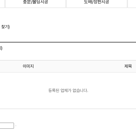
중문/몰딩시공
도배/장판시공
 찾기)
)
이미지
제목
등록된 업체가 없습니다.