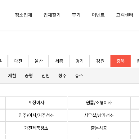
청소업체
업체찾기
후기
이벤트
고객센터
주
대전
울산
세종
경기
강원
충북
제천
증평
진천
청주
충주
포장이사
원룸/소형이사
입주/이사/거주청소
사무실/상가청소
가전제품청소
줄눈시공