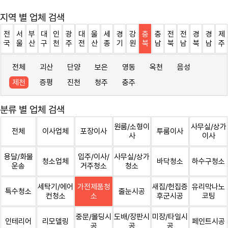
지역 별 업체 검색
전
서
부
대
인
광
대
울
세
경
강
충
충
전
전
경
경
제
국
울
산
구
천
주
전
산
종
기
원
북
남
북
남
북
남
주
전체
괴산
단양
보은
영동
옥천
음성
제천
증평
진천
청주
충주
분류 별 업체 검색
원룸/소형이
사무실/상가
전체
이사업체
포장이사
투룸이사
사
이사
용달/화물
입주/이사/
사무실/상가
청소업체
바닥청소
하수구청소
운송
거주청소
청소
세탁기/에어
가전제품청
새집/헌집증
유리막나노
특수청소
줄눈시공
컨청소
소
후군시공
코팅
중문/몰딩시
도배/장판시
미장/타일시
인테리어
리모델링
페인트시공
공
공
공