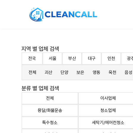
지역 별 업체 검색
전국
서울
부산
대구
인천
광
전체
괴산
단양
보은
영동
옥천
음성
분류 별 업체 검색
전체
이사업체
용달/화물운송
청소업체
특수청소
세탁기/에어컨청소