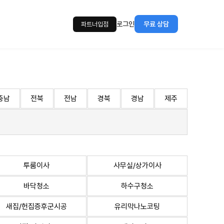
로그인
무료 상담
파트너입점
충남
전북
전남
경북
경남
제주
투룸이사
사무실/상가이사
바닥청소
하수구청소
새집/헌집증후군시공
유리막나노코팅