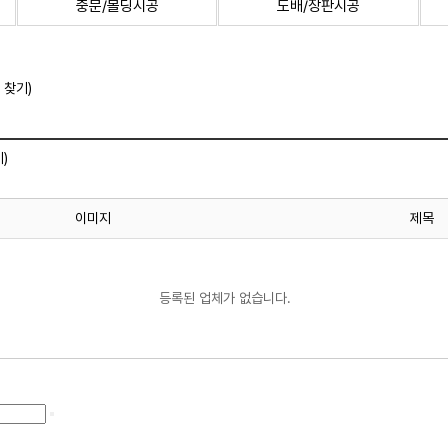
중문/몰딩시공
도배/장판시공
 찾기)
)
이미지
제목
등록된 업체가 없습니다.