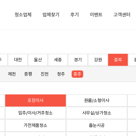
청소업체
업체찾기
후기
이벤트
고객센터
주
대전
울산
세종
경기
강원
충북
제천
증평
진천
청주
충주
포장이사
원룸/소형이사
입주/이사/거주청소
사무실/상가청소
가전제품청소
줄눈시공