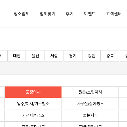
청소업체
업체찾기
후기
이벤트
고객센터
주
대전
울산
세종
경기
강원
충북
포장이사
원룸/소형이사
입주/이사/거주청소
사무실/상가청소
가전제품청소
줄눈시공