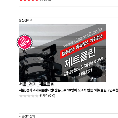
울산전지역
서울_경기_제트클린
서울_경기 <제트클린> 찐! 숨은고수 10명이 모여서 만든 '제트클린' (입주
평가전
(0명)
서울경기전체