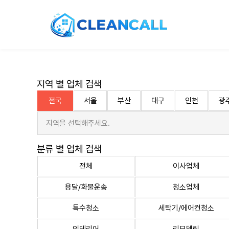
지역 별 업체 검색
전국
서울
부산
대구
인천
광
지역을 선택해주세요.
분류 별 업체 검색
전체
이사업체
용달/화물운송
청소업체
특수청소
세탁기/에어컨청소