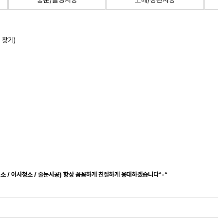
중문/몰딩시공
도배/장판시공
 찾기)
청소 / 이사청소 / 줄눈시공) 항상 꼼꼼하게 친절하게 응대하겠습니다^-^