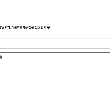
후군제거, 피톤치드시공 전문 청소 업체 ❤️
)