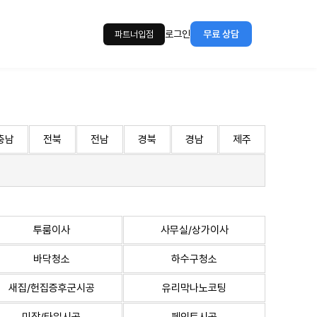
로그인
무료 상담
파트너입점
충남
전북
전남
경북
경남
제주
투룸이사
사무실/상가이사
바닥청소
하수구청소
새집/헌집증후군시공
유리막나노코팅