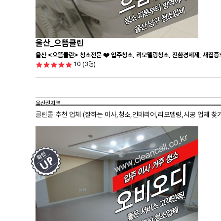
울산_으뜸클린
울산 <으뜸클린> 청소전문 ❤️ 입주청소, 리모델링청소, 진환경세제, 새집증
10
(3명)
울산전지역
클린콜 추천 업체 (잘하는 이사,
청소
,인테리어,리모델링,시공 업체 찾기