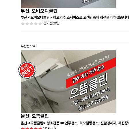
부산_오비오디클린
부산 <오비오디클린> 최고의 청소서비스로 고객만족에 최선을 다하겠습니다
평가전
(0명)
부산전지역
울산_으뜸클린
울산 <으뜸클린> 청소전문 ❤️ 입주청소, 리모델링청소, 진환경세제, 새집증
10
(3명)