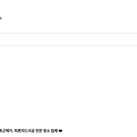
!
후군제거, 피톤치드시공 전문 청소 업체 ❤️