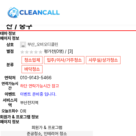
부산 <오비오디클린> 최고의 청소서비스
로 고객만족에 최선을 다하겠습니다!
부
산 / 중구
테마 정보
페이지 정보
부산_오비오디클린
상호
별점
평가전
(0명) / [3]
청소업체
입주/이사/거주청소
사무실/상가청소
분류
바닥청소
연락처
010-9143-5466
연락가능시
하단 연락가능시간 참고
간
이벤트
이벤트 준비중 입니다.
서비스지
부산전지역
역
오늘조회수
0회
회원가 & 프로그램 정보
페이지 정보
회원가 & 프로그램
준공청소, 인테리어 청소