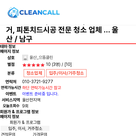
울산 <으뜸클린> 청소전문 ❤️ 입주청소,
리모델링청소, 진환경세제, 새집증후군제
거, 피톤치드시공 전문 청소 업체 …
울
산 / 남구
테마 정보
페이지 정보
울산_으뜸클린
상호
별점
10
(3명) / [10]
청소업체
입주/이사/거주청소
분류
연락처
010-3721-9277
연락가능시간
하단 연락가능시간 참고
이벤트
이벤트 준비중 입니다.
서비스지역
울산전지역
오늘조회수
9회
회원가 & 프로그램 정보
페이지 정보
회원가 & 프로그램
입주, 이사, 거주청소
견적문의
가격문의