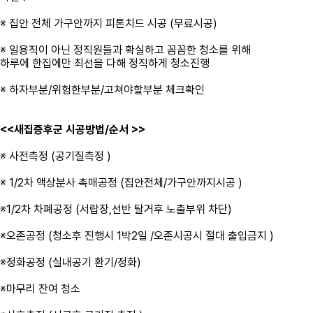
※ 집안 전체 가구안까지 피톤치드 시공 (무료시공)
※ 일용직이 아닌 정직원들과 확실하고 꼼꼼한 청소를 위해
하루에 한집에만 최선을 다해 정직하게 청소진행
※ 하자부분/위험한부분/고쳐야할부분 체크확인
<<새집증후군 시공방법/순서 >>
※ 사전측정 (공기질측정 )
※ 1/2차 액상분사 촉매공정 (집안전체/가구안까지시공 )
※1/2차 차폐공정 (서랍장,선반 탈거후 노출부위 차단)
※오존공정 (청소후 진행시 1박2일 /오존시공시 절대 출입금지 )
※정화공정 (실내공기 환기/정화)
※마무리 잔여 청소