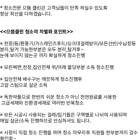
* 청소전문 으뜸 클린은 고객님들이 만족 하실수 있도록
항상 최선을 다하겠습니다.
<<으뜸클린 청소의 차별화 포인트>>
※ 천장/등/환풍기/가스레인즈후드/싱크대걸레받이/모든선반/수납장등
분리,탈거 가능한부분은 모두 분리,탈거후~
눈에 보이지 않는곳 까지 확실하게 청소진행
※ 모든벽면,천장,집안전체 위/아래 몰딩부분 소독 청소진행
※ 집안전체 배수구는 깨끗하게 청소진행후
고압 스팀으로 살균 소독
※ 독한약품으로 한번의 쉬운 청소가 아닌 천연원료를 사용한
고급세재와 친환경세재로 여러번 반복청소
※ 모든 시공시 사용되는 걸레/집기들은 구역별로 나뉘여 사용되며
매일 살균/소독 진행하므로 안심하셔도 됩니다.
※ 사장이 직접 청소 진행을 하며 청소 마무리후 직원들 한부분까지 검수
확인후~