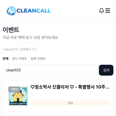
이벤트
지금 바로 혜택 받고 상담 받아보세요
"clean103" 검색결과 1건
전체
공식 이벤트
업체 이벤트
검색
♡청소박사 신클리어 ♡ - 특별행사 10주년
이벤트
기념: 피톤치드 무료로 해드립니다.
~
종료