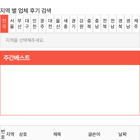
지역 별 업체 후기 검색
전
서
부
대
인
광
대
울
세
경
강
충
충
전
전
경
경
제
국
울
산
구
천
주
전
산
종
기
원
북
남
북
남
북
남
주
지역을 선택해주세요.
주간베스트
번
지역
상호
제목
글쓴이
날짜
호