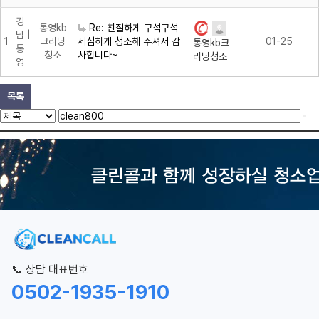
경
통영kb
Re: 친절하게 구석구석
남 |
1
크리닝
세심하게 청소해 주셔서 감
01-25
통영kb크
통
청소
사합니다~
리닝청소
영
목록
📞 상담 대표번호
0502-1935-1910