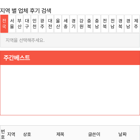
지역 별 업체 후기 검색
전
서
부
대
인
광
대
울
세
경
강
충
충
전
전
경
경
제
국
울
산
구
천
주
전
산
종
기
원
북
남
북
남
북
남
주
지역을 선택해주세요.
주간베스트
번
지역
상호
제목
글쓴이
날짜
호