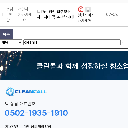
충남
천안자바
Re: 천안 입주청소
1
| 천
자바홈케
07-08
천안자바자
자바자바 꼭 추천합니다!
안
어
바홈케어
목록
📞 상담 대표번호
0502-1935-1910
이용약관
개인정보처리방침