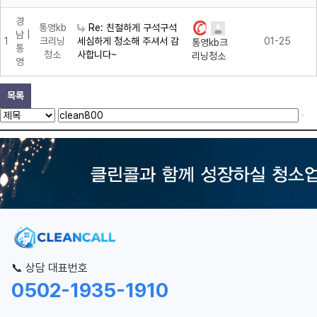
경
통영kb
Re: 친절하게 구석구석
남 |
1
크리닝
세심하게 청소해 주셔서 감
01-25
통영kb크
통
청소
사합니다~
리닝청소
영
목록
📞 상담 대표번호
0502-1935-1910