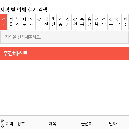
지역 별 업체 후기 검색
전
서
부
대
인
광
대
울
세
경
강
충
충
전
전
경
경
제
국
울
산
구
천
주
전
산
종
기
원
북
남
북
남
북
남
주
지역을 선택해주세요.
주간베스트
번
지역
상호
제목
글쓴이
날짜
호