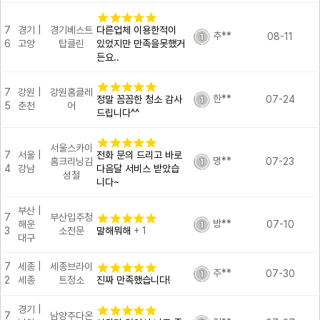
7
경기 |
경기베스트
다른업체 이용한적이
추**
08-11
6
고양
탑클린
있었지만 만족을못했거
든요..
7
강원 |
강원홈클레
한**
정말 꼼꼼한 청소 감사
07-24
5
춘천
어
드립니다^^
서울스카이
7
서울 |
전화 문의 드리고 바로
명**
홈크리닝김
07-23
4
강남
다음달 서비스 받았습
성철
니다~
부산 |
7
부산입주청
방**
해운
07-10
3
소전문
말해뭐해
+ 1
대구
7
세종 |
세종브라이
주**
07-30
2
세종
트청소
진짜 만족했습니다!
경기 |
7
남양주다온