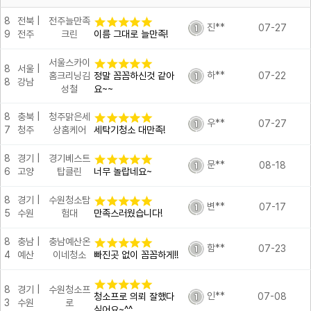
8
전북 |
전주늘만족
진**
07-27
9
전주
크린
이름 그대로 늘만족!
서울스카이
8
서울 |
하**
홈크리닝김
정말 꼼꼼하신것 같아
07-22
8
강남
성철
요~~
8
충북 |
청주맑은세
우**
07-27
7
청주
상홈케어
세탁기청소 대만족!
8
경기 |
경기베스트
문**
08-18
6
고양
탑클린
너무 놀랍네요~
8
경기 |
수원청소탐
변**
07-17
5
수원
험대
만족스러웠습니다!
8
충남 |
충남예산온
함**
07-23
4
예산
이네청소
빠진곳 없이 꼼꼼하게!!
8
경기 |
수원청소프
인**
청소프로 의뢰 잘했다
07-08
3
수원
로
싶어요~^^