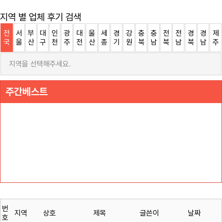
지역 별 업체 후기 검색
전
서
부
대
인
광
대
울
세
경
강
충
충
전
전
경
경
제
국
울
산
구
천
주
전
산
종
기
원
북
남
북
남
북
남
주
지역을 선택해주세요.
주간베스트
번
지역
상호
제목
글쓴이
날짜
호