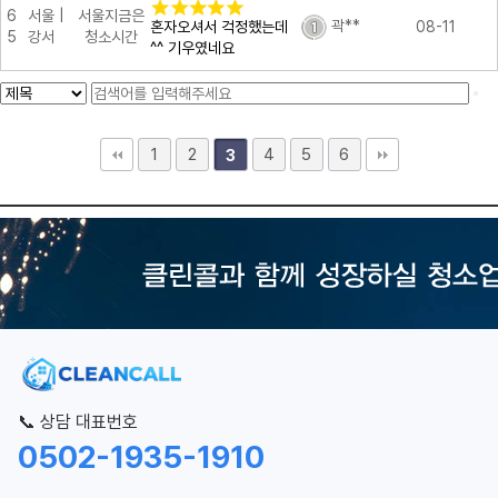
6
서울 |
서울지금은
곽**
혼자오셔서 걱정했는데
08-11
5
강서
청소시간
^^ 기우였네요
1
2
4
5
6
3
📞 상담 대표번호
0502-1935-1910