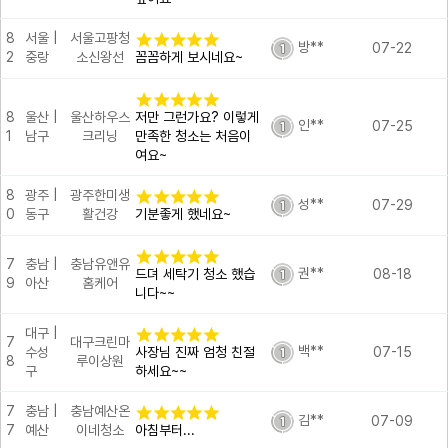
8
서울 |
서울고팡청
방**
07-22
2
중랑
소신왕선
꼼꼼하게 보시네요~
8
울산 |
울산하우스
저만 그런가요? 이렇게
인**
07-25
1
남구
크리닝
만족한 청소는 처음이
여요~
8
광주 |
광주한미생
성**
07-29
0
동구
활건강
기분좋게 했네요~
7
충남 |
충남유앤유
권**
드뎌 세탁기 청소 했습
08-18
9
아산
홈케어
니다~~
대구 |
7
대구크린마
백**
수성
사장님 진짜 엄청 친절
07-15
8
루이상원
구
하세요~~
7
충남 |
충남예산온
김**
07-09
7
예산
이네청소
아침부터...