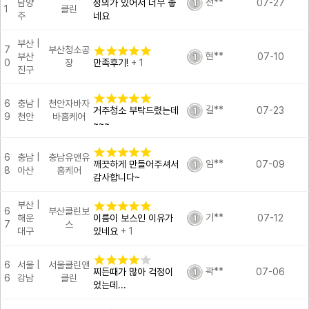
전**
남양
성의가 있어서 너무 좋
07-27
1
클린
주
네요
부산 |
7
부산청소공
현**
부산
07-10
0
장
만족후기!
+ 1
진구
6
충남 |
천안자바자
길**
거주청소 부탁드렸는데
07-23
9
천안
바홈케어
~~~
6
충남 |
충남유앤유
임**
깨끗하게 만들어주셔서
07-09
8
아산
홈케어
감사합니다~
부산 |
6
부산클린보
기**
해운
이름이 보스인 이유가
07-12
7
스
대구
있네요
+ 1
6
서울 |
서울클린앤
곽**
찌든때가 많아 걱정이
07-06
6
강남
클린
었는데...