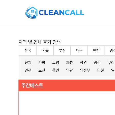
지역 별 업체 후기 검색
전국
서울
부산
대구
인천
광
전체
가평
고양
과천
광명
광주
구리
연천
오산
용인
의왕
의정부
이천
일
주간베스트