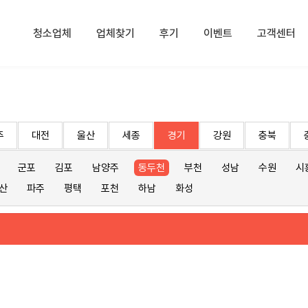
청소업체
업체찾기
후기
이벤트
고객센터
주
대전
울산
세종
경기
강원
충북
군포
김포
남양주
동두천
부천
성남
수원
시
산
파주
평택
포천
하남
화성