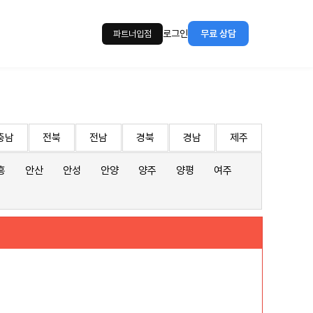
로그인
무료 상담
파트너입점
충남
전북
전남
경북
경남
제주
흥
안산
안성
안양
양주
양평
여주