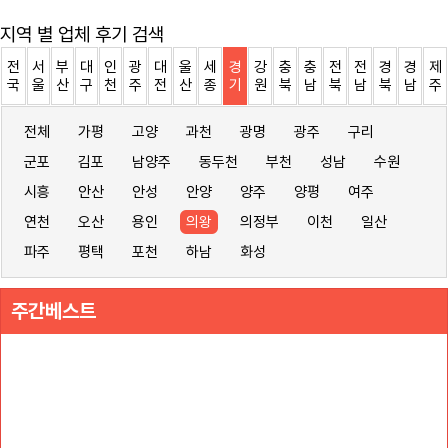
지역 별 업체 후기 검색
전
서
부
대
인
광
대
울
세
경
강
충
충
전
전
경
경
제
국
울
산
구
천
주
전
산
종
기
원
북
남
북
남
북
남
주
전체
가평
고양
과천
광명
광주
구리
군포
김포
남양주
동두천
부천
성남
수원
시흥
안산
안성
안양
양주
양평
여주
연천
오산
용인
의왕
의정부
이천
일산
파주
평택
포천
하남
화성
주간베스트