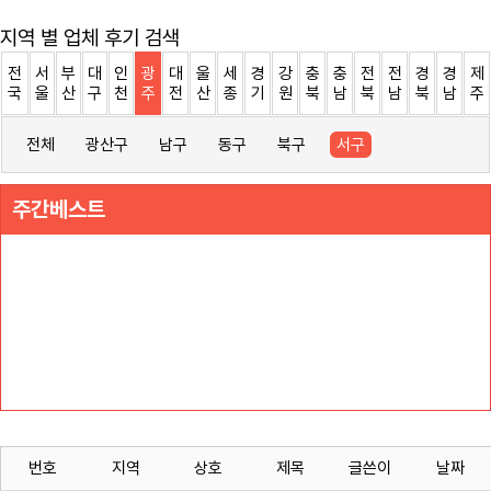
지역 별 업체 후기 검색
전
서
부
대
인
광
대
울
세
경
강
충
충
전
전
경
경
제
국
울
산
구
천
주
전
산
종
기
원
북
남
북
남
북
남
주
전체
광산구
남구
동구
북구
서구
주간베스트
번호
지역
상호
제목
글쓴이
날짜