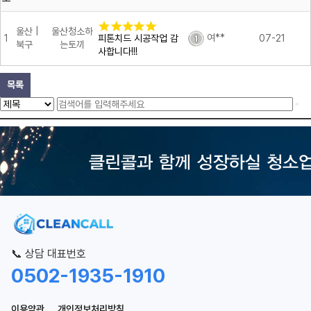
울산 |
울산청소하
여**
1
피톤치드 시공작업 감
07-21
북구
는토끼
사합니다!!!
목록
📞 상담 대표번호
0502-1935-1910
이용약관
개인정보처리방침