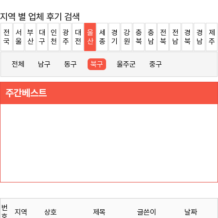
지역 별 업체 후기 검색
전
서
부
대
인
광
대
울
세
경
강
충
충
전
전
경
경
제
국
울
산
구
천
주
전
산
종
기
원
북
남
북
남
북
남
주
전체
남구
동구
북구
울주군
중구
주간베스트
번
지역
상호
제목
글쓴이
날짜
호