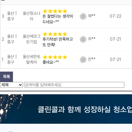
울산 |
울산청소나
채**
3
돈 잘썼다는 생각이
07-22
중구
라
드네요~^^
울산 |
울산에코그
추**
2
후기작성! 만족하고
07-21
중구
린기업
또 만족!
울산 |
울산세한토
전**
1
07-21
중구
탈케어
좋네요~^^
목록