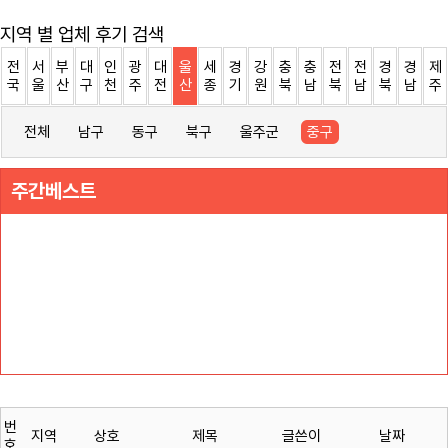
지역 별 업체 후기 검색
전
서
부
대
인
광
대
울
세
경
강
충
충
전
전
경
경
제
국
울
산
구
천
주
전
산
종
기
원
북
남
북
남
북
남
주
전체
남구
동구
북구
울주군
중구
주간베스트
번
지역
상호
제목
글쓴이
날짜
호