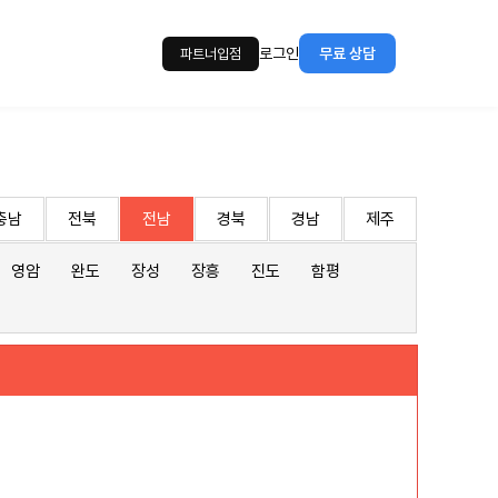
로그인
무료 상담
파트너입점
충남
전북
전남
경북
경남
제주
영암
완도
장성
장흥
진도
함평