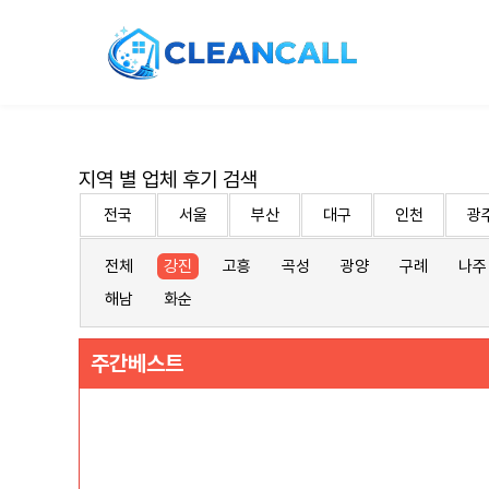
지역 별 업체 후기 검색
전국
서울
부산
대구
인천
광
전체
강진
고흥
곡성
광양
구례
나주
해남
화순
주간베스트