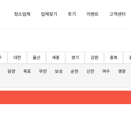
청소업체
업체찾기
후기
이벤트
고객센터
주
대전
울산
세종
경기
강원
충북
담양
목포
무안
보성
순천
신안
여수
영광