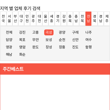
지역 별 업체 후기 검색
전
서
부
대
인
광
대
울
세
경
강
충
충
전
전
경
경
제
국
울
산
구
천
주
전
산
종
기
원
북
남
북
남
북
남
주
전체
강진
고흥
곡성
광양
구례
나주
담양
목포
무안
보성
순천
신안
여수
영광
영암
완도
장성
장흥
진도
함평
해남
화순
주간베스트