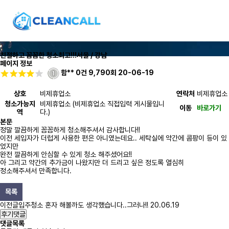
친절하고 꼼꼼한 청소최고!!!
서울 / 강남
페이지 정보
함**
0건
9,790회
20-06-19
상호
비제휴업소
연락처
비제휴업소
청소가능지
비제휴업소 (비제휴업소 직접입력 게시물입니
이동
바로가기
역
다.)
본문
정말 깔끔하게 꼼꼼하게 청소해주셔서 감사합니다!!
이전 세입자가 더럽게 사용한 편은 아니였는데요.. 세탁실에 약간에 콤팡이 등이 있
었지만
완전 깔끔하게 안심할 수 있게 청소 해주셨어요!!
아 그리고 약간의 추가금이 나왔지만 더 드리고 싶은 정도록 열심히
정소해주셔서 만족합니다.
목록
이전글
입주청소 혼자 해볼까도 생각했습니다..그러나!!
20.06.19
후기댓글
댓글목록