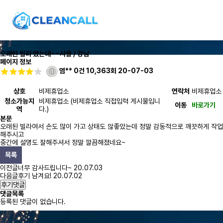
오래된 빌라 였는데~~
서울 / 강남
페이지 정보
염**
0건
10,363회
20-07-03
상호
비제휴업소
연락처
비제휴업소
청소가능지
비제휴업소 (비제휴업소 직접입력 게시물입니
이동
바로가기
역
다.)
본문
오래된 빌라여서 손도 많이 가고 상태도 않좋았는데 정말 감동적으로 깨끗하게 작업
해주시고
중간에 설명도 잘해주셔서 정말 깔끔해졌네요~
목록
이전글
너무 감사드립니다~
20.07.03
다음글
후기 남겨요!
20.07.02
후기댓글
댓글목록
등록된 댓글이 없습니다.