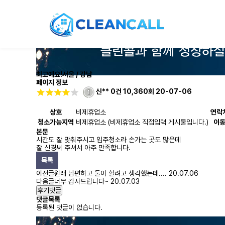
최고예요!
서울 / 강남
페이지 정보
신**
0건
10,360회
20-07-06
상호
비제휴업소
연락
청소가능지역
비제휴업소 (비제휴업소 직접입력 게시물입니다.)
이
본문
시간도 잘 맞춰주시고 입주청소라 손가는 곳도 많은데
잘 신경써 주셔서 아주 만족합니다.
목록
이전글
원래 남편하고 둘이 할려고 생각했는데....
20.07.06
다음글
너무 감사드립니다~
20.07.03
후기댓글
댓글목록
등록된 댓글이 없습니다.