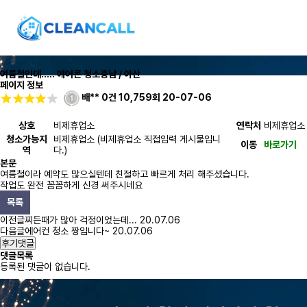
여름철인데..... 에어콘 청소
충남 / 아산
페이지 정보
배**
0건
10,759회
20-07-06
상호
비제휴업소
연락처
비제휴업소
청소가능지
비제휴업소 (비제휴업소 직접입력 게시물입니
이동
바로가기
역
다.)
본문
여름철이라 예약도 많으실텐데 친절하고 빠르게 처리 해주셨습니다.
작업도 완전 꼼꼼하게 신경 써주시네요
목록
이전글
찌든때가 많아 걱정이었는데...
20.07.06
다음글
에어컨 청소 짱입니다~
20.07.06
후기댓글
댓글목록
등록된 댓글이 없습니다.