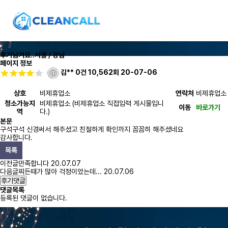
후기남겨요..
서울 / 강남
페이지 정보
김**
0건
10,562회
20-07-06
상호
비제휴업소
연락처
비제휴업소
청소가능지
비제휴업소 (비제휴업소 직접입력 게시물입니
이동
바로가기
역
다.)
본문
구석구석 신경써서 해주셨고 친절하게 확인까지 꼼꼼히 해주셨네요
감사합니다.
목록
이전글
만족합니다
20.07.07
다음글
찌든때가 많아 걱정이었는데...
20.07.06
후기댓글
댓글목록
등록된 댓글이 없습니다.