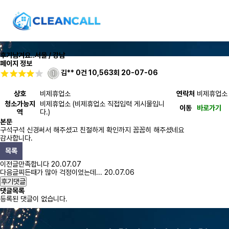
후기남겨요..
서울 / 강남
페이지 정보
김**
0건
10,563회
20-07-06
상호
비제휴업소
연락처
비제휴업소
청소가능지
비제휴업소 (비제휴업소 직접입력 게시물입니
이동
바로가기
역
다.)
본문
구석구석 신경써서 해주셨고 친절하게 확인까지 꼼꼼히 해주셨네요
감사합니다.
목록
이전글
만족합니다
20.07.07
다음글
찌든때가 많아 걱정이었는데...
20.07.06
후기댓글
댓글목록
등록된 댓글이 없습니다.