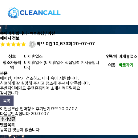
속이 후련합니다~ㅋㅌ
충남 / 아산
페이지 정보
최**
0건
10,673회
20-07-07
상호
비제휴업소
연락처
비제휴업소
청소가능지
비제휴업소 (비제휴업소 직접입력 게시물입니
이동
바로가기
역
다.)
본문
에어컨, 세탁기 청소하고 나니 속이 시원합니다.
친절하게 잘 설명해 주시고 청소해 주셔서 만족합니다.
주변지인에게도 유앤유홈케어 소개시켜드릴께요
감사합니다
목록
이전글
부산 엄마청소 후기남겨요^^
20.07.07
다음글
만족합니다
20.07.07
후기댓글
댓글목록
등록된 댓글이 없습니다.