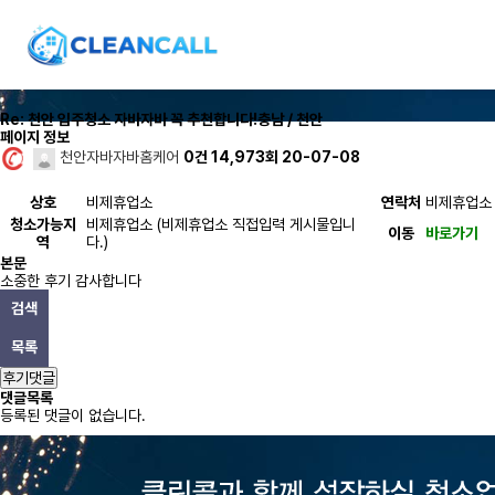
Re: 천안 입주청소 자바자바 꼭 추천합니다!
충남 / 천안
페이지 정보
천안자바자바홈케어
0건
14,973회
20-07-08
상호
비제휴업소
연락처
비제휴업소
청소가능지
비제휴업소 (비제휴업소 직접입력 게시물입니
이동
바로가기
역
다.)
본문
소중한 후기 감사합니다
검색
목록
후기댓글
댓글목록
등록된 댓글이 없습니다.