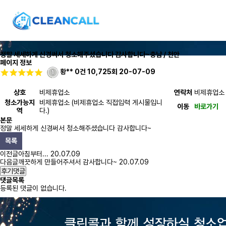
정말 세세하게 신경써서 청소해주셨습니다 감사합니다~
충남 / 천안
페이지 정보
황**
0건
10,725회
20-07-09
상호
비제휴업소
연락처
비제휴업소
청소가능지
비제휴업소 (비제휴업소 직접입력 게시물입니
이동
바로가기
역
다.)
본문
정말 세세하게 신경써서 청소해주셨습니다 감사합니다~
목록
이전글
아침부터...
20.07.09
다음글
깨끗하게 만들어주셔서 감사합니다~
20.07.09
후기댓글
댓글목록
등록된 댓글이 없습니다.